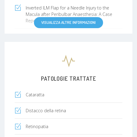
Inverted ILM Flap for a Needle Injury to the
Macula after Peribulbar Anaesthesia: A Case
Report and Literature Review
VISUALIZZA ALTRE INFORMAZIONI
Chandelier-Assisted Scleral Buckling: A Literature
Review
PATOLOGIE TRATTATE
Cataratta
Distacco della retina
Retinopatia