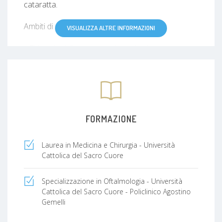
cataratta.
Ambiti di specializzazione:
VISUALIZZA ALTRE INFORMAZIONI
- Chirurgia della cataratta (standard o con
impianto di IOL Premium per la correzione di
astigmatismo e presbiopia)
- Chirurgia della retina
- Chirurgia refrattiva (risoluzione chirurgica laser
FORMAZIONE
di miopia, ipermetropia ed astigmatismo)
Laurea in Medicina e Chirurgia - Università
- Trattamento di maculopatia ed edema maculare
Cattolica del Sacro Cuore
diabetico con iniezioni intravitreali di anti-VEGF
Qui si possono leggere le mie pubblicazioni su
Specializzazione in Oftalmologia - Università
riviste scientifiche internazionali:
Cattolica del Sacro Cuore - Policlinico Agostino
https://pubmed.ncbi.nlm.nih.gov/?
Gemelli
term=Picardi+SM&cauthor_id=37489326